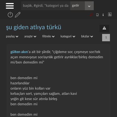
şu giden atlıya türkü
paylaş
araştır
filtrele
kategori
bkzlar
1
gülten akın
'a ait bir şiirdir, "çiğdeme sor, çeşmeye sor/tek
açan menevşeye sor/ayrılık getirir ayrılıklar/birleş demedim
mi/ben demedim mi"
ben demedim mi
hazırlandılar
onların yüz bin kolları var
kırbaçları sert, yamçıları sağlam, atları kavi
yeğin git kese sür atınla birleş
ben demedim mi
ben demedim mi