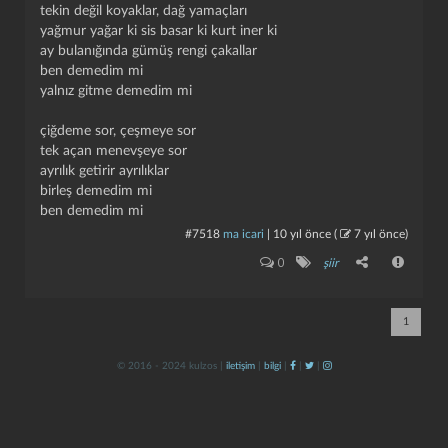
tekin değil koyaklar, dağ yamaçları
yağmur yağar ki sis basar ki kurt iner ki
ay bulanığında gümüş rengi çakallar
ben demedim mi
yalnız gitme demedim mi
çiğdeme sor, çeşmeye sor
tek açan menevşeye sor
ayrılık getirir ayrılıklar
kapat
kaydet
birleş demedim mi
ben demedim mi
#7518
ma icari
|
10 yıl önce
(
7 yıl önce
)
0
şiir
1
© 2016 - 2024 kulzos |
iletişim
|
bilgi
|
|
|