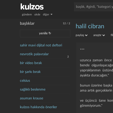
gündem
ukde
diğer
başlıklar
12
/
2
halil cibran
yenile ↻
paylaş
araştır
f
sahir mavi dijital not defteri
***
nevrotik palavralar
2
uzunca zaman önce bi
bir video bırak
bende olgunlaşacağı
yapraklarımın üstün
bir şarkı bırak
ayakta duracağım."
celsius
bunun üzerine başka 
sağlıklı beslenme
ama artık gerçeklerin
asuman krause
ve üçüncü tane konuş
göremiyorum."
kulzos hakkında öneriler