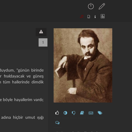
1
 duydum, "günün birinde
r fısıldayacak ve güneş
n tüm hallerinde dimdik
 böyle hayallerim vardı;
 adına hiçbir umut ışığı