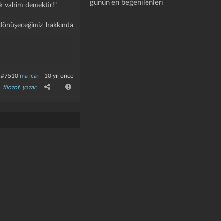
günün en beğenilenleri
ok vahim demektir!"
 dönüşeceğimiz hakkında
kemiyorum."
#7510
ma icari
|
10 yıl önce
filozof
,
yazar
hepsi birden konuşmaya