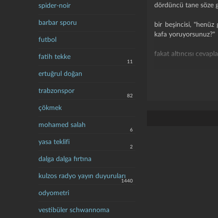
dördüncü tane söze g
spider-noir
barbar sporu
bir beşincisi, "henü
kafa yoruyorsunuz?"
futbol
fakat altıncısı cevapl
fatih tekke
11
yedincisi dedi ki, "a
ertuğrul doğan
trabzonspor
sonra sekizincisi k
82
başladılar, ve bir sür
çökmek
i̇şte o anda çekirdekl
mohamed salah
6
yasa teklifi
2
(halil cibran - nar tane
dalga dalga fırtına
kulzos radyo yayın duyuruları
1440
odyometri
vestibüler schwannoma