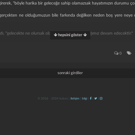
irerek, "böyle harika bir geleceğe sahip olamazsak hayatımızın durumu ç
z gerçekten ne olduğumuzun bile farkında değilken neden boş yere neye
adı, "gelecekte ne olursak olalım sonuç olarak varlığımız devam edecektir."
hepsini göster
slında ben ileride ne olacağımızı biliyorum ancak bu geleceği sözcüklere dö
0
onuştu ve dokuzuncusu ve onuncusu ve sonra daha birçokları, sonra 
ü ses arasında hiçbir şey anlayamaz hale geldim.
sonraki girdiler
eri az olan ve sessiz bir ayvanın içine göç etmeye karar verdim.
si)
© 2016 - 2024 kulzos |
iletişim
|
bilgi
|
|
|