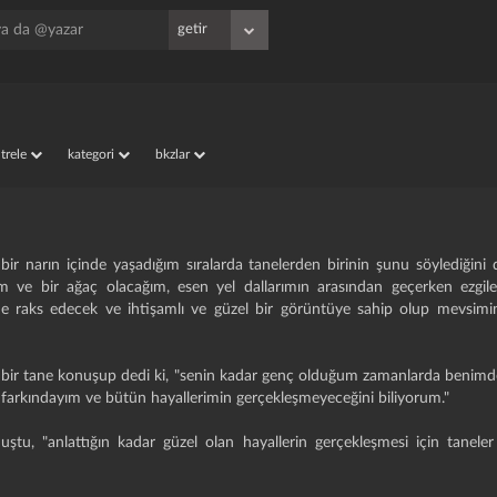
iltrele
kategori
bkzlar
r narın içinde yaşadığım sıralarda tanelerden birinin şunu söylediğini
m ve bir ağaç olacağım, esen yel dallarımın arasından geçerken ezgile
de raks edecek ve ihtişamlı ve güzel bir görüntüye sahip olup mevsimi
bir tane konuşup dedi ki, "senin kadar genç olduğum zamanlarda benimde
 farkındayım ve bütün hayallerimin gerçekleşmeyeceğini biliyorum."
tu, "anlattığın kadar güzel olan hayallerin gerçekleşmesi için taneler