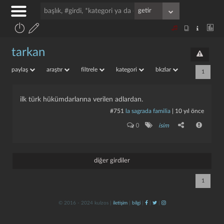
tarkan
paylaş
araştır
filtrele
kategori
bkzlar
1
ilk türk hükümdarlarına verilen adlardan.
#751
la sagrada familia
|
10 yıl önce
0
isim
diğer girdiler
1
© 2016 - 2024 kulzos |
iletişim
|
bilgi
|
|
|