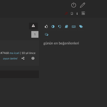
1
günün en beğenilenleri
#7468
ma icari
|
10 yıl önce
oyun terimi