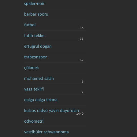
spider-noir
barbar sporu
futbol
36
fatih tekke
11
ertuğrul doğan
trabzonspor
82
çökmek
mohamed salah
6
yasa teklifi
2
dalga dalga fırtına
kulzos radyo yayın duyuruları
1440
odyometri
vestibüler schwannoma