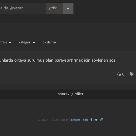
iltrele
kategori
bkzlar
nlarda ortaya sürülmüş olan parayı artırmak için söylenen söz.
0
sonraki girdiler
© 2016 - 2024 kulzos |
iletişim
|
bilgi
|
|
|