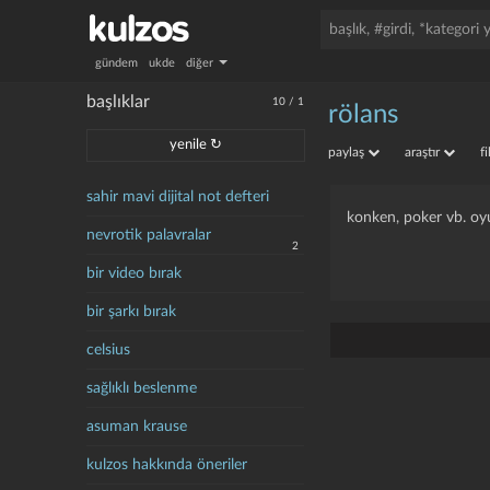
gündem
ukde
diğer
başlıklar
10
/
1
rölans
yenile ↻
paylaş
araştır
f
sahir mavi dijital not defteri
konken, poker vb. oyu
nevrotik palavralar
2
bir video bırak
bir şarkı bırak
celsius
sağlıklı beslenme
asuman krause
kulzos hakkında öneriler