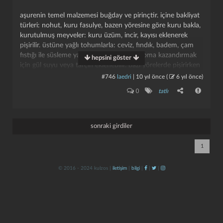
aşurenin temel malzemesi buğday ve pirinçtir. içine bakliyat
türleri: nohut, kuru fasulye, bazen yöresine göre kuru bakla,
kurutulmuş meyveler: kuru üzüm, incir, kayısı eklenerek
pişirilir. üstüne yağlı tohumlarla: ceviz, fındık, badem, çam
fıstığı ile süsleme yapılır. yöresine göre aroma kazandırmak
hepsini göster
için gül suyu veya tarçın eklenebilir. bazı yörelerde pişirirken
çok az miktarda kurban kavurması veya süt konduğunu da
#746
laedri
|
10 yıl önce
(
6 yıl önce
)
duymuşluğumuz var. tavuk göğsünü afiyetle yiyen bu bünye
kapat
kaydet
0
tatlı
kurban kavurması fikrine hiç sıcak bakmıyor ama neticede
aşure aşuredir ve her türlüsü yenir. yılın belirli
zamanlanlarına bağlı olarak değil her daim tüketilecek bir
tatlıdır.
sonraki girdiler
1
© 2016 - 2024 kulzos |
iletişim
|
bilgi
|
|
|