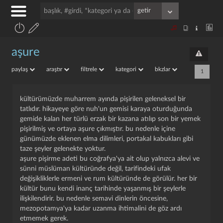
aşure
paylaş
araştır
filtrele
kategori
bkzlar
1
kültürümüzde muharrem ayında pişirilen geleneksel bir
tatlıdır. hikayeye göre nuh'un gemisi karaya oturduğunda
gemide kalan her türlü erzak bir kazana atılıp son bir yemek
pişirilmiş ve ortaya aşure çıkmıştır. bu nedenle içine
günümüzde eklenen elma dilimleri, portakal kabukları gibi
taze şeyler gelenekte yoktur.
aşure pişirme adeti bu coğrafya'ya ait olup yalnızca alevi ve
sünni müslüman kültüründe değil, tarifindeki ufak
değişikliklerle ermeni ve rum kültüründe de görülür. her bir
kültür bunu kendi inanç tarihinde yaşanmış bir şeylerle
ilişkilendirir. bu nedenle semavi dinlerin öncesine,
mezopotamya'ya kadar uzanma ihtimalini de göz ardı
etmemek gerek.