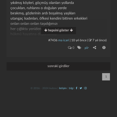
yıkılmış köyleri, göçmüş olanları yollarda
çocukları, ruhlarını o doğulan yerde
bırakmış, gözlerinin ardı boşalmış yaşlıları
utangaç kadınları, öfkesi kendini bitiren erkekleri
onları onları onları taşıdığımızı
her çığlıkta yeniden anımsaya çoğalta
hepsini göster
hükmü hayatına düşürülmüş
biri halinde
#7436
ma icari
|
10 yıl önce
(
7 yıl önce
)
gece acı azığımızı paylaşıyor bizimle
kapat
kaydet
0
şiir
uyumuyor uyutmuyor uslu durmuyor
oysa güller vardı önce aklımızda
iğdeleri gördük zambakları da
sonraki girdiler
ayartıldığımız güzel kokulara
kök edinmiş aşka, derin buluşmaya
1
onları bulurduk bulmasına
gece, kuş çığlığı yüreği çıldırtan aralıklarla
© 2016 - 2024 kulzos |
iletişim
|
bilgi
|
|
|
yiten dinginlik
-gündüzü bekledik-