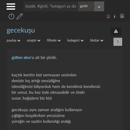
gecekuşu
paylaş
araştır
filtrele
kategori
bkzlar
1
gülten akın
'a ait bir şiirdir,
kaçtık kentin bizi sarmayan sesinden
denizin kış artığı sessizliğine
izlendiğimizi biliyorduk hem de kendimiz kendimizi
bir umut, bu kez öyle olmayabilir ve öteki
susar, bağışlarız biz bizi
gecekuşu aynı zaman aralığını kullanıyor
çığlığını boşaltırken yeryüzüne
yüreğin ve saatin kullandığı aralığı