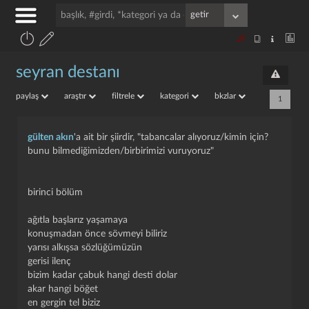
seyran destanı
paylaş
araştır
filtrele
kategori
bkzlar
1
gülten akın
'a ait bir şiirdir, "tabancalar alıyoruz/kimin için?
bunu bilmediğimizden/birbirimizi vuruyoruz"
birinci bölüm
ağıtla başlarız yaşamaya
konuşmadan önce sövmeyi biliriz
yarısı alkışsa sözlüğümüzün
gerisi ilenç
bizim kadar çabuk hangi desti dolar
akar hangi böğet
en gergin tel biziz