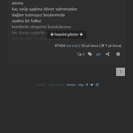
amma
kaç eyüp şaşkına döner sabrımızdan
dağları tutmuşuz boylarımızla
ayakta bir halkız
kentlerde simgemiz kondularımız
bin duran uygarlık eskittik
hepsini göster
"göçtür göç"ü vuran davulumuz
eskimemiştir
#7404
ma icari
|
10 yıl önce
(
7 yıl önce
)
kapat
kaydet
0
şiir
kente son kapıdan giriyoruz
karanlığın usul ustaları
keskin dişli bir köpeği
1
üç kişinin yedeğinde gezdiriyorlar
bize kimliğimizi soruyorlar
© 2016 - 2024 kulzos |
iletişim
|
bilgi
|
|
|
mayısların hesabını soruyorlar
söylüyoruz
okusunlar
sanmasınlar susan bir kuşağız
bizden sonra bağıracak olanlar
tartılmıştır gövde
iple sürgünle zulumla mapusla
tartılınca gövde