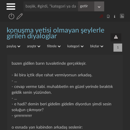
konuşma yetisi olmayan şeylerle
girilen diyaloglar
paylaş
araştır
filtrele
kategori
bkzlar
1
bazen gidilen barın tuvaletinde gerçekleşir.
- iki bira içtik diye rahat vermiyorsun arkadaş.
- ...
- cevap verme tabi. muhabbetin en güzel yerinde bıraktık
geldik senin yüzünden.
- ...
- e hadi? demin beri gidelim gidelim diyordun şimdi sesin
soluğun çıkmıyor?
- şrrrrrrrrrrr
o esnada yan kabinden arkadaş seslenir: