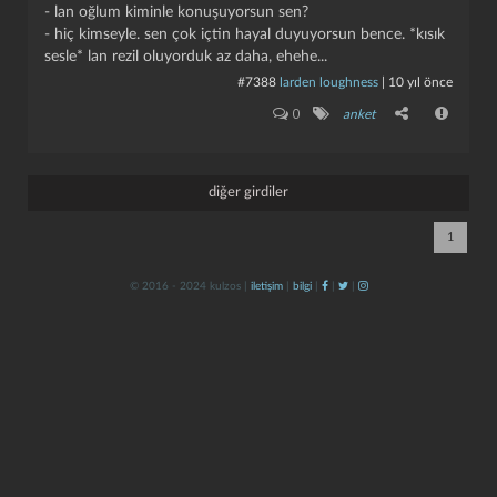
- lan oğlum kiminle konuşuyorsun sen?
- hiç kimseyle. sen çok içtin hayal duyuyorsun bence. *kısık
sesle* lan rezil oluyorduk az daha, ehehe...
#7388
larden loughness
|
10 yıl önce
0
anket
diğer girdiler
kapat
kaydet
1
© 2016 - 2024 kulzos |
iletişim
|
bilgi
|
|
|