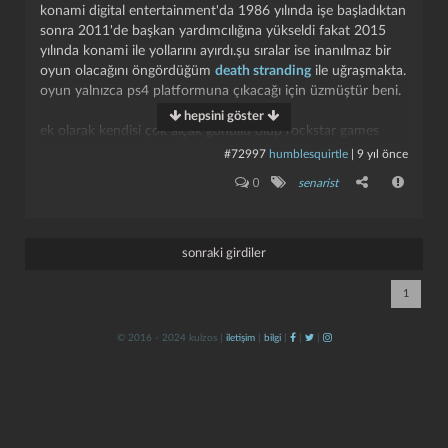
konami digital entertainment'da 1986 yılında işe başladıktan
sonra 2011'de başkan yardımcılığına yükseldi fakat 2015
yılında konami ile yollarını ayırdı.şu sıralar ise inanılmaz bir
oyun olacağını öngördüğüm
death stranding
ile uğraşmakta.
oyun yalnızca ps4 platformuna çıkacağı için üzmüştür beni.
hepsini göster
ek olarak kendisi çok alçak gönüllü olup rockstar games
ürünü olan gta 5'i övmüştür. yazı için şuradan
#72997
humblesquirtle
|
9 yıl önce
www.multiplayer.com.tr/...
kapat
kaydet
0
senarist
death stranding'in bir kaç fragmanını buraya bırakayım ;
www.youtube.com/...
sonraki girdiler
www.youtube.com/...
1
daha oyun çıkmadan bir sürü teori ortaya çıktı okumak
© 2016 - 2024 kulzos |
iletişim
|
bilgi
|
|
|
isteyenler için ;
log.com'un yazısı :
www.log.com.tr/...
ign'den bir yazı :
tr.ign.com/...