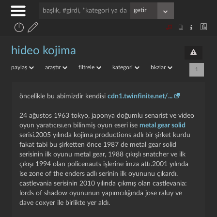
hideo kojima
paylaş
araştır
filtrele
kategori
bkzlar
1
öncelikle bu abimizdir kendisi
cdn1.twinfinite.net/...
24 ağustos 1963 tokyo, japonya doğumlu senarist ve video
oyun yaratıcısı.en bilinmiş oyun eseri ise
metal gear solid
serisi.2005 yılında kojima productions adlı bir şirket kurdu
fakat tabi bu şirketten önce 1987 de metal gear solid
serisinin ilk oyunu metal gear, 1988 çıkışlı snatcher ve ilk
çıkışı 1994 olan policenauts işlerine imza attı.2001 yılında
ise zone of the enders adlı serinin ilk oyununu çıkardı.
castlevania serisinin 2010 yılında çıkmış olan castlevania:
lords of shadow oyununun yapımcılığında jose raluy ve
dave coxyer ile birlikte yer aldı.