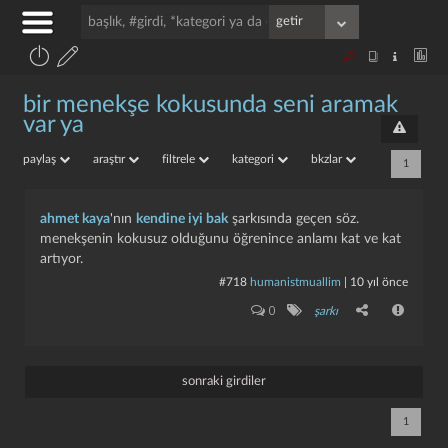
bir menekşe kokusunda seni aramak
var ya
paylaş
araştır
filtrele
kategori
bkzlar
1
ahmet kaya
'nın
kendine iyi bak
şarkısında geçen söz.
menekşenin kokusuz olduğunu öğrenince anlamı kat ve kat
artıyor.
#718
humanistmuallim
|
10 yıl önce
0
şarkı
sonraki girdiler
1