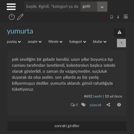
yumurta
paylaş
araştır
filtrele
kategori
bkzlar
1
pek sevdiğim bir gıdadır kendisi. uzun yıllar boyunca tıp
camiası tarafından lanetlendi, kolesterolun başlıca sebebi
olarak gösterildi. o zaman da vazgeçmedim. suçluluk
duyarak da olsa yedim. son yıllarda ay biz yanlış
biliyormuşuz dediler. yumurta aklandı. gönül rahatlığıyla
tüketiyoruz.
#692
laedri
|
10 yıl önce
0
yiyecek
sonraki girdiler