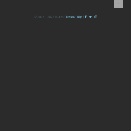
1
© 2016 - 2024 kulzos |
iletişim
|
bilgi
|
|
|
kapat
kaydet