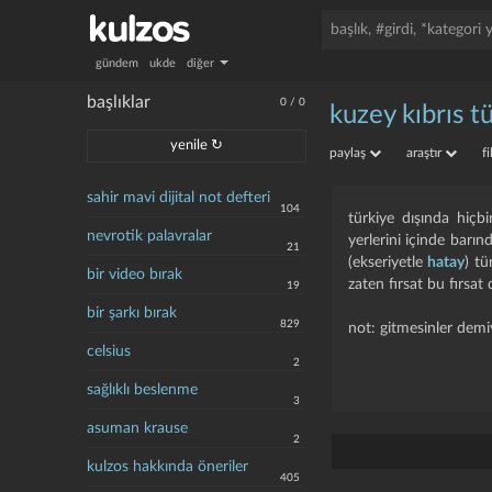
gündem
ukde
diğer
başlıklar
0
/
0
kuzey kıbrıs t
yenile ↻
paylaş
araştır
f
sahir mavi dijital not defteri
104
türkiye dışında hiçbi
nevrotik palavralar
yerlerini içinde barınd
21
(ekseriyetle
hatay
) tü
bir video bırak
zaten fırsat bu fırsat
19
bir şarkı bırak
829
not: gitmesinler demi
celsius
2
sağlıklı beslenme
3
asuman krause
2
kulzos hakkında öneriler
405