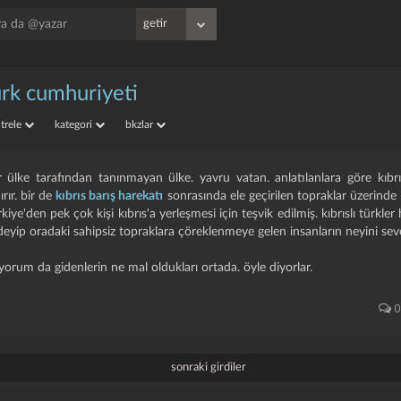
ürk cumhuriyeti
iltrele
kategori
bkzlar
r ülke tarafından tanınmayan ülke. yavru vatan. anlatılanlara göre kıbrı
ırır. bir de
kıbrıs barış harekatı
sonrasında ele geçirilen topraklar üzerind
rkiye'den pek çok kişi kıbrıs'a yerleşmesi için teşvik edilmiş. kıbrıslı türkler
 deyip oradaki sahipsiz topraklara çöreklenmeye gelen insanların neyini seveb
yorum da gidenlerin ne mal oldukları ortada. öyle diyorlar.
0
sonraki girdiler