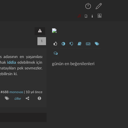
1
s adasının en yaşanılası
e hak
iddia
edebilmek için
günün en beğenilenleri
 hataylıları pek sevmezler.
ilirsin ki.
#688
monovas
|
10 yıl önce
ülke