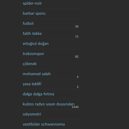
spider-noir
barbar sporu
futbol
36
fatih tekke
11
ertuğrul doğan
trabzonspor
82
çökmek
mohamed salah
6
yasa teklifi
2
dalga dalga fırtına
kulzos radyo yayın duyuruları
1440
odyometri
vestibüler schwannoma