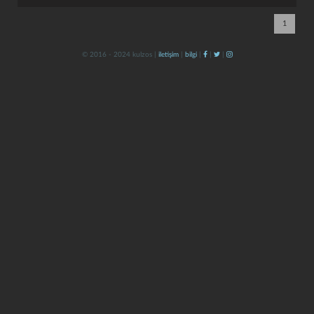
1
© 2016 - 2024 kulzos |
iletişim
|
bilgi
|
|
|
kapat
kaydet