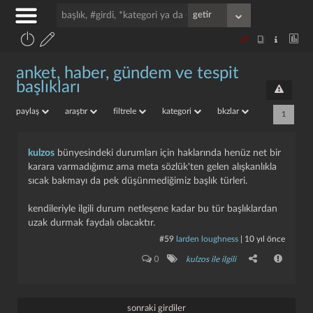
anket, haber, gündem ve tespit
başlıkları
paylaş
araştır
filtrele
kategori
bkzlar
1
kulzos
bünyesindeki durumları için haklarında henüz net bir
karara varmadığımız ama meta sözlük'ten gelen alışkanlıkla
sıcak bakmayı da pek düşünmediğimiz başlık türleri.
kendileriyle ilgili durum netleşene kadar bu tür başlıklardan
uzak durmak faydalı olacaktır.
#59
larden loughness
|
10 yıl önce
0
kulzos ile ilgili
sonraki girdiler