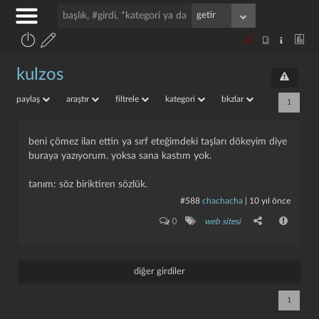
kulzos
paylaş
araştır
filtrele
kategori
bkzlar
1
beni çömez ilan ettin ya sırf eteğimdeki taşları dökeyim diye
buraya yazıyorum. yoksa sana kastım yok.
tanım: söz biriktiren sözlük.
#588
chachacha
|
10 yıl önce
0
web sitesi
diğer girdiler
1