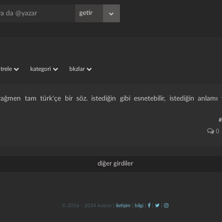
iltrele
kategori
bkzlar
ğmen tam türk'çe bir söz. istediğin gibi esnetebilir, istediğin anlamı 
#
0
diğer girdiler
© 2016 - 2024 kulzos |
iletişim
|
bilgi
|
|
|