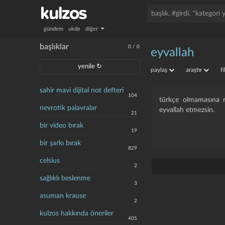
gündem
ukde
diğer
başlıklar
0
/
0
eyvallah
yenile ↻
paylaş
araştır
f
sahir mavi dijital not defteri
104
türkçe olmamasına ra
nevrotik palavralar
eyvallah etmezsin.
21
bir video bırak
19
bir şarkı bırak
829
celsius
2
sağlıklı beslenme
3
asuman krause
2
kulzos hakkında öneriler
405