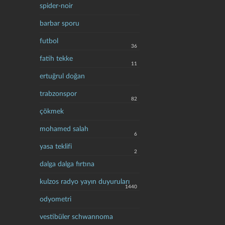
spider-noir
barbar sporu
futbol
36
fatih tekke
11
ertuğrul doğan
trabzonspor
82
çökmek
mohamed salah
6
yasa teklifi
2
dalga dalga fırtına
kulzos radyo yayın duyuruları
1440
odyometri
vestibüler schwannoma