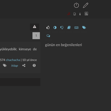
1
günün en beğenilenleri
yükleyebilir, kimseye de
574
chachacha
|
10 yıl önce
hitap