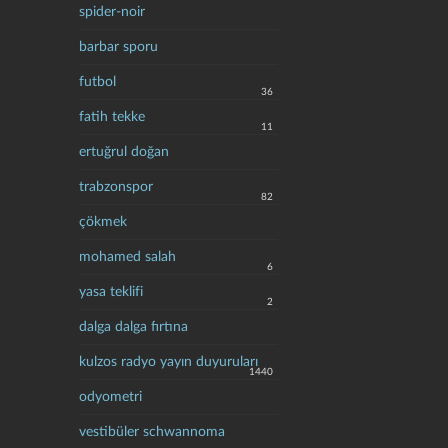
spider-noir
barbar sporu
futbol
36
fatih tekke
11
ertuğrul doğan
trabzonspor
82
çökmek
mohamed salah
6
yasa teklifi
2
dalga dalga fırtına
kulzos radyo yayın duyuruları
1440
odyometri
vestibüler schwannoma