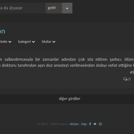
on
iltrele
kategori
bkzlar
n sallandırmasıyla bir zamanlar adından çok söz ettiren şarkıcı. ölüm
doktoru tarafından aşırı doz anestezi verilmesinden dolayı vefat ettiğine 
#
0
diğer girdiler
© 2016 - 2024 kulzos |
iletişim
|
bilgi
|
|
|