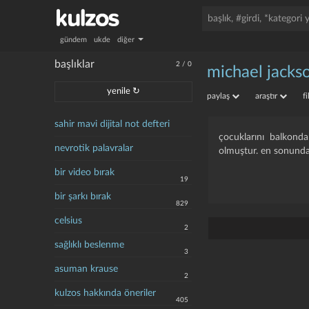
gündem
ukde
diğer
başlıklar
2
/
0
michael jacks
yenile ↻
paylaş
araştır
f
sahir mavi dijital not defteri
çocuklarını balkonda
nevrotik palavralar
olmuştur. en sonunda 
bir video bırak
19
bir şarkı bırak
829
celsius
2
sağlıklı beslenme
3
asuman krause
2
kulzos hakkında öneriler
405