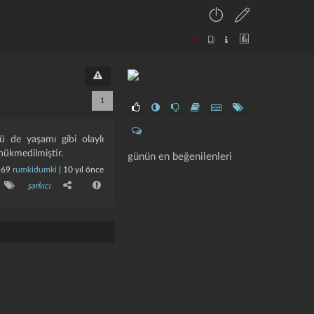
1
ü de yaşamı gibi olaylı
hükmedilmiştir.
günün en beğenilenleri
569
rumkidumki
|
10 yıl önce
şarkıcı