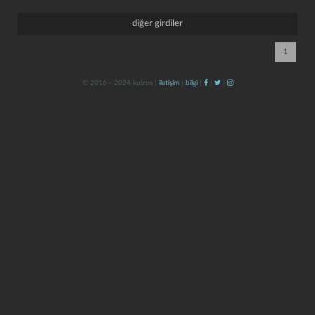
diğer girdiler
1
© 2016 - 2024 kulzos |
iletişim
|
bilgi
|
|
|
kapat
kaydet