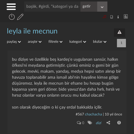
leyla ile mecnun
paylaş
araştır
filtrele
kategori
bkzlar
1
bu diziye ve özellikle beş kardeş'e uygulanan sansür, halkın
öfkesi'ni meydana getirmiştir. çünkü eminiz o gemi bir gün
gelecek. mevki, makam, yandaş, medya hepsi satın alınıp bir
havuza toplanabilir ama ismail abi'nin hayaline kimse gölge
düşüremez. leyla ile mecnun bir efsane bu hesap bugün
kapansa yarın geri döner. bide yavuz'dan daha hırlı, hırslı ve
hırsız olanlar varya onların orucu mu kabul olacak?
son olarak diyeceğim o ki çay erdal bakkalda içilir.
#567
chachacha
|
10 yıl önce
0
dizi