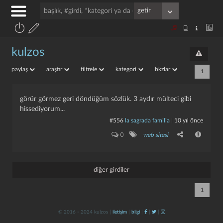
kulzos
paylaş
araştır
filtrele
kategori
bkzlar
1
görür görmez geri döndüğüm sözlük. 3 aydır mülteci gibi
hissediyorum...
#556
la sagrada familia
|
10 yıl önce
0
web sitesi
diğer girdiler
1
© 2016 - 2024 kulzos |
iletişim
|
bilgi
|
|
|