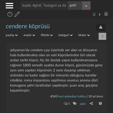
cendere köprüsü
paylaş
araştır
filtrele
kategori
bkzlar
1
adıyaman'da cendere çayı üzerinde yer alan ve dünyanın
hala kullanılmakta olan en eski köprülerinden biri olarak
anılan tarihi köprü. hiç bir destek yapısı kullanılmamasına
rağmen 1800 senedir ayakta duran köprü, günümüzde gene
aynı yere yapılan köprünün 2 sene dayanıp yıkılması
ardından ne kadar sağlam bir mimarisi olduğunu kanıtlar
nitelikte. roma imparatoru septimius severus anısına dört
komagene şehri tarafından yapılmıştır. şuan araç geçişine
kapatılmıştır.
#545
kurt adamdan hallica
|
10 yıl önce
0
yapı