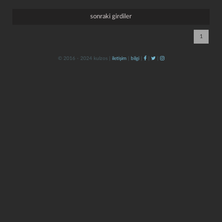
sonraki girdiler
1
© 2016 - 2024 kulzos |
iletişim
|
bilgi
|
|
|
kapat
kaydet