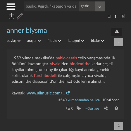
anner blysma
paylaş
araştır
filtrele
kategori
bkzlar
1
1959 yılında meksika'da
pablo casals
çello yarışmasında ilk
ödülünü kazanmıştır.
vivaldi
den
hindemith
e kadar çeşitli
kayıtları olmuştur. sony ile çıkardığı kayıtlarında genelde
solist olarak
l'archibudelli
ile çalışmıştır. ayrıca vivaldi,
edison, the diapason d'or, the liszt ödüllerini almıştır.
kaynak:
www.allmusic.com/...
#540
kurt adamdan hallica
|
10 yıl önce
0
müzisyen
1