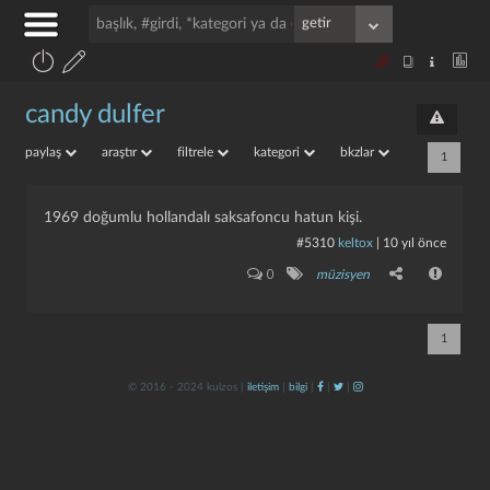
candy dulfer
paylaş
araştır
filtrele
kategori
bkzlar
1
1969 doğumlu hollandalı saksafoncu hatun kişi.
#5310
keltox
|
10 yıl önce
0
müzisyen
1
© 2016 - 2024 kulzos |
iletişim
|
bilgi
|
|
|