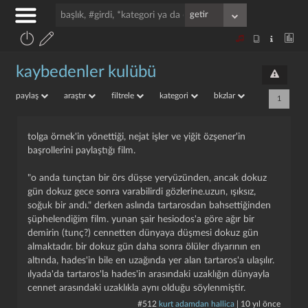
kaybedenler kulübü
paylaş
araştır
filtrele
kategori
bkzlar
1
tolga örnek'in yönettiği, nejat işler ve yiğit özşener'in
başrollerini paylaştığı film.
"o anda tunçtan bir örs düşse yeryüzünden, ancak dokuz
gün dokuz gece sonra varabilirdi gözlerine.uzun, ışıksız,
soğuk bir andı." derken aslında tartarosdan bahsettiğinden
şüphelendiğim film. yunan şair hesiodos'a göre ağır bir
demirin (tunç?) cennetten dünyaya düşmesi dokuz gün
almaktadır. bir dokuz gün daha sonra ölüler diyarının en
altında, hades'in bile en uzağında yer alan tartaros'a ulaşılır.
ılyada'da tartaros'la hades'in arasındaki uzaklığın dünyayla
cennet arasındaki uzaklıkla aynı olduğu söylenmiştir.
#512
kurt adamdan hallica
|
10 yıl önce