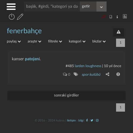
fenerbahçe
paylaş
araştır
filtrele
kategori
bkzlar
1
kanser
patojen
i.
#485
larden loughness
|
10 yıl önce
0
spor kulübü
sonraki girdiler
1
© 2016 - 2024 kulzos |
iletişim
|
bilgi
|
|
|