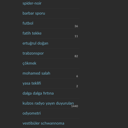
spider-noir
barbar sporu
futbol
36
fatih tekke
11
ertuğrul doğan
trabzonspor
82
çökmek
mohamed salah
6
yasa teklifi
2
dalga dalga fırtına
kulzos radyo yayın duyuruları
1440
odyometri
vestibüler schwannoma