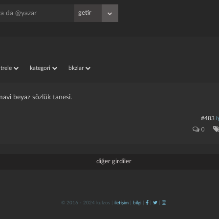
iltrele
kategori
bkzlar
avi beyaz sözlük tanesi.
#483
i
0
diğer girdiler
© 2016 - 2024 kulzos |
iletişim
|
bilgi
|
|
|