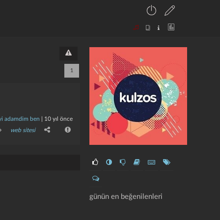
1
̇yi adamdim ben
|
10 yıl önce
web sitesi
günün en beğenilenleri