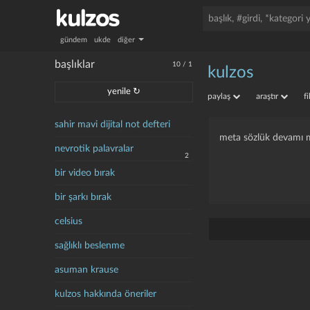
gündem
ukde
diğer
başlıklar
10
/
1
kulzos
yenile ↻
paylaş
araştır
f
sahir mavi dijital not defteri
meta sözlük devamı m
nevrotik palavralar
2
bir video bırak
bir şarkı bırak
celsius
sağlıklı beslenme
asuman krause
kulzos hakkında öneriler