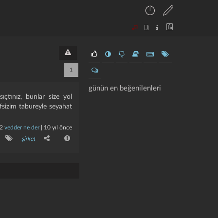
1
günün en beğenilenleri
çtınız, bunlar size yol
efsizim tabureyle seyahat
2
vedder ne der
|
10 yıl önce
şirket