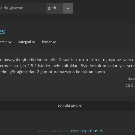
es
iltrele
kategori
bkzlar
 havayolu şirketlerinden biri. 3 saatten uzun süren uçuşunuz varsa sı
vermez. su için 1.5 ? isterler. hele koltukları, öyle koltuk mu olur yaa şer
erim. göt ağrısından 2 gün oturamazsın o koltuktan sonra.
#46
0
sonraki girdiler
© 2016 - 2024 kulzos |
iletişim
|
bilgi
|
|
|