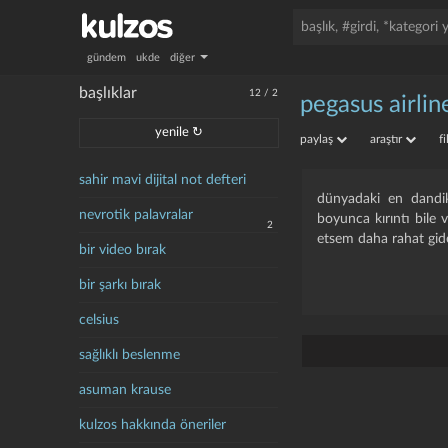
gündem
ukde
diğer
başlıklar
12
/
2
pegasus airlin
yenile ↻
paylaş
araştır
f
sahir mavi dijital not defteri
dünyadaki en dandik
nevrotik palavralar
boyunca kırıntı bile 
2
etsem daha rahat gid
bir video bırak
bir şarkı bırak
celsius
sağlıklı beslenme
asuman krause
kulzos hakkında öneriler