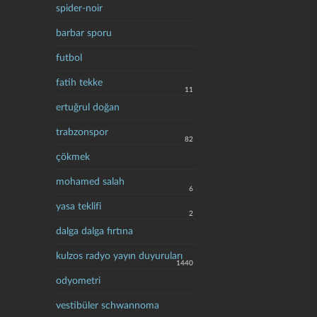
spider-noir
barbar sporu
futbol
fatih tekke
11
ertuğrul doğan
trabzonspor
82
çökmek
mohamed salah
6
yasa teklifi
2
dalga dalga fırtına
kulzos radyo yayın duyuruları
1440
odyometri
vestibüler schwannoma