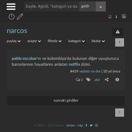
narcos
paylaş
araştır
filtrele
kategori
bkzlar
1
pablo escobar
'ın ve kolombiya'da bulunan diğer uyuşturucu
baronlarının hayatlarını anlatan
netflix
dizisi.
#459
vedder ne der
|
10 yıl önce
0
dizi
sonraki girdiler
1
© 2016 - 2024 kulzos |
iletişim
|
bilgi
|
|
|