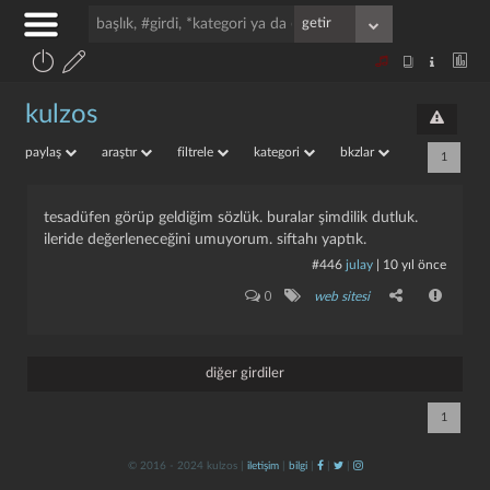
kulzos
paylaş
araştır
filtrele
kategori
bkzlar
1
tesadüfen görüp geldiğim sözlük. buralar şimdilik dutluk.
ileride değerleneceğini umuyorum. siftahı yaptık.
#446
julay
|
10 yıl önce
0
web sitesi
diğer girdiler
1
© 2016 - 2024 kulzos |
iletişim
|
bilgi
|
|
|