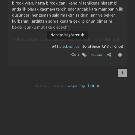
birçok yılan, hatta birçok canlı kendini tehlikede hissettiği
anda ilk olarak kaçmayı tercih eder ancak kara mambanın ilk
düşüncesi her zaman saldırmaktır. saldırır, ısırır ve bekler.
kurbanını ısırdıktan sonra kenara çekilip onun ölmesini
bekler çünkü mutlaka ölecektir.
hepsini göster
afrika'da insanlar seyahat ederken arabalarının camları açık
olursa, kara mamba hızının, çevikliğinin ve sıçrama
#41
blackmamba
|
10 yıl önce
(
9 yıl önce
)
yeteneğinin sonucu olarak aracın içindeki insanları ısırabilir.
kapat
kaydet
0
hayvan
hayvanlar, özellikle yılanlar konusunda çok araştırma
yaptım(nedendir bilinmez). beni kara mamba kadar etkileyen
1
hayvan nadirdir. her şey bir kenara görüntüsü de oldukça
ürkütücü ve görkemlidir.
upload.wikimedia.org/...
© 2016 - 2024 kulzos |
iletişim
|
bilgi
|
|
|
kendisine ''kara'' mamba denmesinin sebebi ise ağzının içinin
simsiyah olmasıdır.