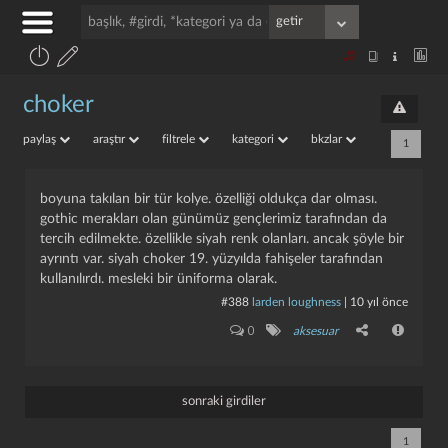
choker
paylaş
araştır
filtrele
kategori
bkzlar
1
boyuna takılan bir tür kolye. özelliği oldukça dar olması.
gothic merakları olan günümüz gençlerimiz tarafından da
tercih edilmekte. özellikle siyah renk olanları. ancak şöyle bir
ayrıntı var. siyah choker 19. yüzyılda fahişeler tarafından
kullanılırdı. mesleki bir üniforma olarak.
#388
larden loughness
|
10 yıl önce
0
aksesuar
sonraki girdiler
1