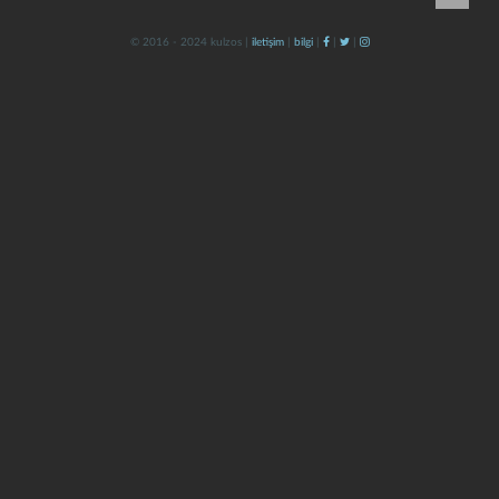
© 2016 - 2024 kulzos |
iletişim
|
bilgi
|
|
|
kapat
kaydet