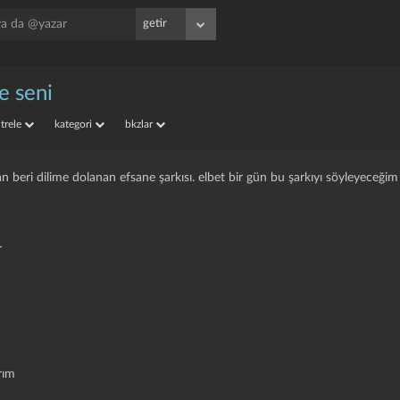
e seni
iltrele
kategori
bkzlar
 beri dilime dolanan efsane şarkısı. elbet bir gün bu şarkıyı söyleyeceğim 
r
rım