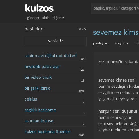
gündem
ukde
diğer
başlıklar
0
/
0
sevemez kims
yenile ↻
paylaş
araştır
f
sahir mavi dijital not defteri
104
zeki müren'in sabahtan
nevrotik palavralar
21
bir video bırak
sevemez kimse seni
19
benim sevdiğim kada
bir şarkı bırak
829
sevgilim sen olmasan
yaşamak neye yarar
celsius
2
sağlıklı beslenme
hergün seni düşünür
3
heran seni yaşarım
asuman krause
seni sevmekden değil
2
kaybetmekden korka
kulzos hakkında öneriler
405