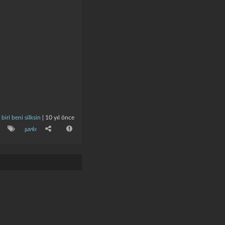
biri beni silksin
|
10 yıl önce
şarkı