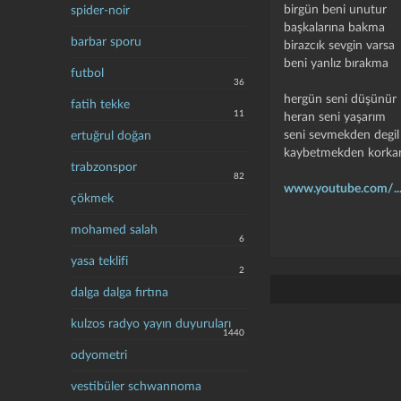
birgün beni unutur
spider-noir
başkalarına bakma
barbar sporu
birazcık sevgin varsa
beni yanlız bırakma
futbol
36
hergün seni düşünür
fatih tekke
11
heran seni yaşarım
seni sevmekden degil
ertuğrul doğan
kaybetmekden korkar
trabzonspor
82
www.youtube.com/..
çökmek
mohamed salah
6
yasa teklifi
2
dalga dalga fırtına
kulzos radyo yayın duyuruları
1440
odyometri
vestibüler schwannoma