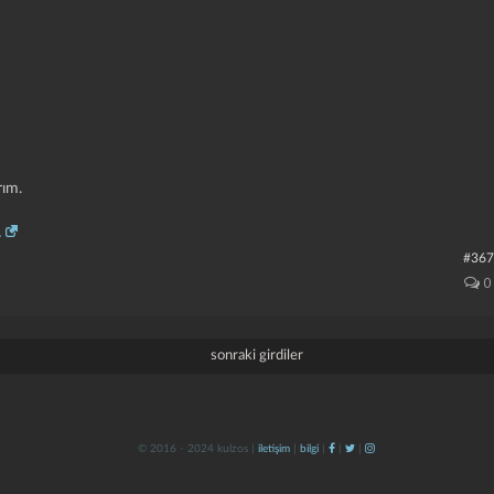
ım.
.
#367
0
sonraki girdiler
© 2016 - 2024 kulzos |
iletişim
|
bilgi
|
|
|