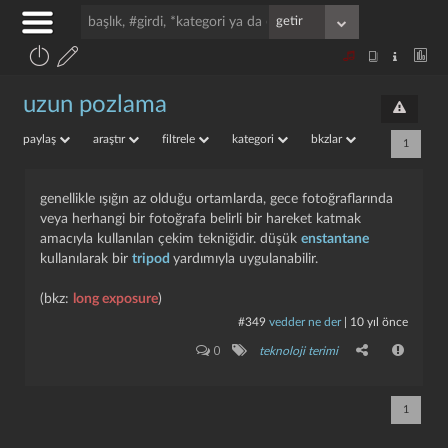
uzun pozlama
paylaş
araştır
filtrele
kategori
bkzlar
1
genellikle ışığın az olduğu ortamlarda, gece fotoğraflarında
veya herhangi bir fotoğrafa belirli bir hareket katmak
amacıyla kullanılan çekim tekniğidir. düşük
enstantane
kullanılarak bir
tripod
yardımıyla uygulanabilir.
(bkz:
long exposure
)
#349
vedder ne der
|
10 yıl önce
0
teknoloji terimi
1