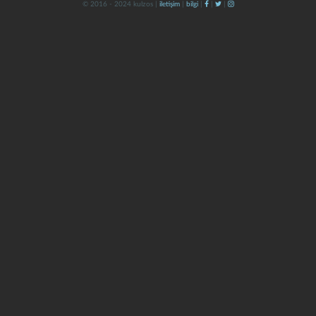
© 2016 - 2024 kulzos |
iletişim
|
bilgi
|
|
|
kapat
kaydet