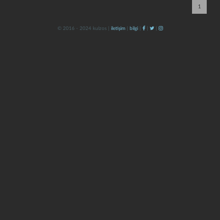
1
© 2016 - 2024 kulzos |
iletişim
|
bilgi
|
|
|
kapat
kaydet