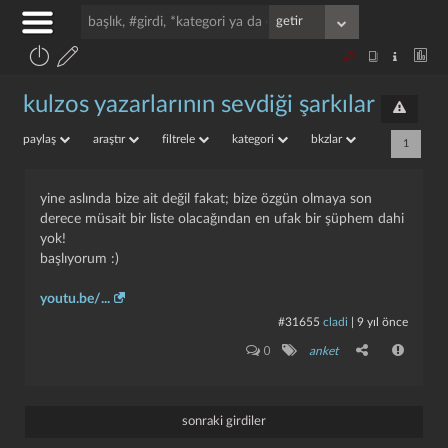
kulzos yazarlarının sevdiği şarkılar
paylaş
araştır
filtrele
kategori
bkzlar
1
yine aslında bize ait değil fakat; bize özgün olmaya son
derece müsait bir liste olacağından en ufak bir şüphem dahi
yok!
başlıyorum :)
youtu.be/...
#31655
cladi
|
9 yıl önce
0
anket
sonraki girdiler