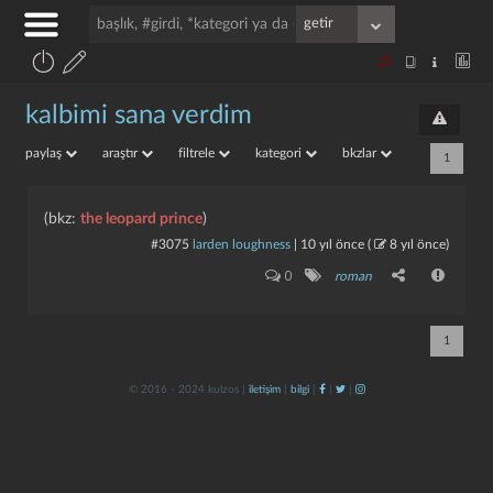
kalbimi sana verdim
paylaş
araştır
filtrele
kategori
bkzlar
1
(bkz:
the leopard prince
)
#3075
larden loughness
|
10 yıl önce
(
8 yıl önce
)
0
roman
1
© 2016 - 2024 kulzos |
iletişim
|
bilgi
|
|
|