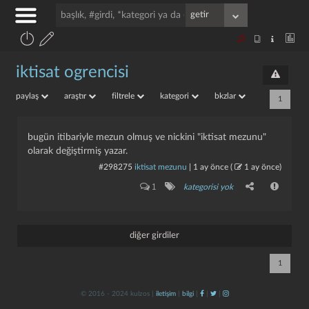
iktisat ogrencisi
paylaş
araştır
filtrele
kategori
bkzlar
1
bugün itibariyle mezun olmuş ve nickini "iktisat mezunu"
olarak değiştirmiş yazar.
#298275
iktisat mezunu
|
1 ay önce
(
1 ay önce
)
1
kategorisi yok
diğer girdiler
1
© 2016 - 2024 kulzos |
iletişim
|
bilgi
|
|
|