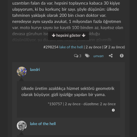
uzantıları falan da var. hepsini toplayınca kabaca 30 kişiye
ulaşıyorum, ki bu korkunç bir sayı. şöyle düşünün: ülkede
tahminen yaklaşık olarak 200 bin civarı doktor var.
neredeyse aynı sayıda avukat, 1 milyondan fazla öğretmen
var. moto kurye sayısı ise kayıtlı 100 binden az, kayıtsız olan
devasa güruhun ise 2,5 milyondan fazla olduğu
hepsini göster
düşünülüyor. şu durum bile neden insanların güvenlik
görevlisi bile olmak yerine doğrudan kurye olarak iş yaparak
#298254
lake of the hell
|
2 ay önce
(
2 ay önce
)
para kazanmak istediğini açıklayamıyor ne yazık ki. bence
3
unvan
şunlar büyük etken:
laedri
- sorumsuzluk: hem trafikte hem de müşteri ilişkilerinde
kuryelerden daha kötüsü yok ve bunlara yeterince denetim
de yapılmadığı için kafalarına göre suç işleyip
ülkede üretim azaldıkça hizmet sektörü geometrik
cezalandırılmıyorlar; bu da "ben buraların agasıyım"
olarak büyüyor. gizli işsizliğe yapılan bir yama.
mantığına sürüklüyor bütün kuryeleri. pandemi civarında bu
işi yapanların içinde gene de haklarını bilen, haksızlıklara
*
150757
|
2 ay önce
- düzeltme: 2 ay önce
karşı durmak için haklı olma koşulunu kavramış, kurallara
uyan insanlar olduğunu düşünüyordum ama son 3 yıldır
falan bu meslek grubunun alayı "kontrolsüz güç, asıl güçtür"
lake of the hell
kafasıyla hareket eden insancıklar halinde benim gözümde.
trafik krallarına uymamanın karşısına "yetişmesi gereken