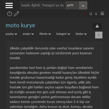
moto kurye
paylaş
araştır
filtrele
kategori
bkzlar
1
ülkede çalışabilir durumda olan vasıfsız insanların sanırım
yarısından fazlasının yaptığı işi sürdürerek para kazanan
meslek.
pandemiden beri hem iş şartları değişti hem emeklerinin
karşılığında almaları gereken maddi kazançları ülkedeki hiçbir
meslek grubunun kazanmadığı kadar geniş ölçeklere ayrıldı
hem kendi motorlarıyla çalıştıkları için sigorta, yıllık izin,
hastalık izni gibi hakları saçma sapan koşullara bağlandı hem
de trafiğin anasını her gün yok etmeye and içmiş gibi iş
tanımlarının gereğini yerine getirmemeye devam ettiler.
sadece benim çevremde kurye olmuş/olan 5-6 kişi var
yakından tanıdığım. daha bunun eş dost, komşu, akraba