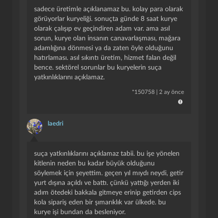
paketim var", siparişi tam ve istenilen şekilde götürmemenin
sadece üretimle açıklanamaz bu. kolay para olarak
karşısına da "yağmur çoktu, paketim çoktu, motorum
görüyorlar kuryeliği. sonuçta günde 8 saat kurye
bozuldu, n'apayım ben de insanım" gibi kendisinden başka
olarak çalışıp ev geçindiren adam var. ama asıl
kimseyi ilgilendirmeyen sorunlarını koyarak devam ediyorlar.
sorun, kurye olan insanın canavarlaşması, mağara
işletmeler özellikle kendi motoru olan kuryeleri günlük ya da
adamlığına dönmesi ya da zaten öyle olduğunu
haftalık çalıştırıyor ve saatlik ya da paket başı maaş ödüyor.
hatırlaması. asıl sıkıntı üretim, hizmet falan değil
bu da işletme açısından kuryenin kendisine maliyetini
bence. sektörel sorunlar bu kuryelerin suça
oldukça düşüren etkenler. kurye için ise, herhangi bir başka
yatkınlıklarını açıklamaz.
işletmede iş bulabileceği öngörüsünü kuvvetlendiren şeyler
var. sonuçta bu adamların cv'sinde "15000 saat kuryelik"
*
150758
|
2 ay önce
gibi bi' şey yazmadığı için yetrerlilikleri de, işi yaparken sıçıp
attıkları bütün kurallardan doğan yedikleri cezaları, işten
atılmaları falan da önemsizleşiyor, görmezden geliniyor. asıl
laedri
sorumsuzluk sadece kuryenin değil, bu vasıfsızları işe alan
bütün işletmelerin de kefesinde duruyor yani.
suça yatkınlıklarını açıklamaz tabii. bu işe yönelen
- emek-maddi kazanç oranlarının hayvani boyutta olması:
kapat
kaydet
kitlenin neden bu kadar büyük olduğunu
paket başı fiyatlarını bir oda, stk ya da yetkili bir resmi
söylemek için şeyettim. geçen yıl mıydı neydi, getir
kurum belirlemiyor bunların; doğrudan kafalarına göre,
yurt dışına açıldı ve battı. çünkü yattığı yerden iki
piyasaya göre kendileri belirliyorlar. eski saat başı ücret alma
adım ötedeki bakkala gitmeye erinip getirden cips
kıstasları sanırım doğrudan paket başına düşürüldü ya da
kola sipariş eden bir şımarıklık var ülkede. bu
saat başı çalışanlar artık bunu gizli gizli yapıyor; çoğu
kurye işi bundan da besleniyor.
kuryeden saat başı maaş aldıklarını duymuyorum ben artık.