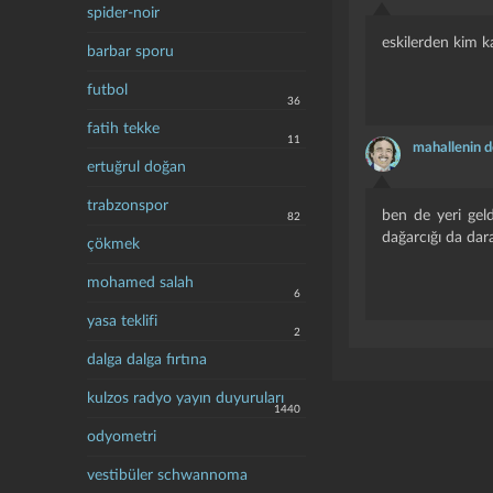
spider-noir
eskilerden kim k
barbar sporu
futbol
36
fatih tekke
11
mahallenin d
ertuğrul doğan
trabzonspor
ben de yeri geld
82
dağarcığı da dar
çökmek
mohamed salah
6
yasa teklifi
2
dalga dalga fırtına
kulzos radyo yayın duyuruları
1440
odyometri
vestibüler schwannoma