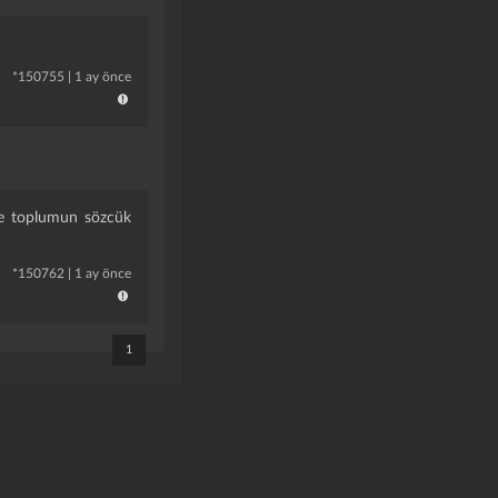
*
150755
|
1 ay önce
ikçe toplumun sözcük
*
150762
|
1 ay önce
1