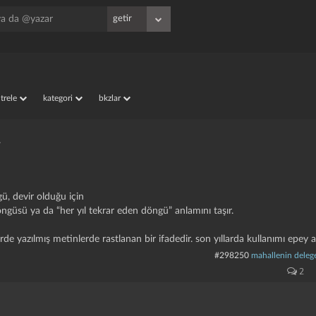
e
iltrele
kategori
bkzlar
.
, devir olduğu için
öngüsü ya da “her yıl tekrar eden döngü” anlamını taşır.
e yazılmış metinlerde rastlanan bir ifadedir. son yıllarda kullanımı epey a
#298250
mahallenin delege
2