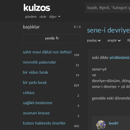
gündem
ukde
diğer
başlıklar
0
/
0
sene-i devriy
yenile ↻
paylaş
araştır
f
sahir mavi dijital not defteri
104
eski dilde
yıl dönümü
nevrotik palavralar
21
sene=yıl
bir video bırak
ve
19
devriye=dönüm, döngü
bir şarkı bırak
829
sene-i devriye = yıl d
celsius
2
genelde eski dönemlerd
sağlıklı beslenme
3
asuman krause
2
kulzos hakkında öneriler
laedri
405