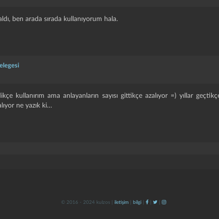
aldı, ben arada sırada kullanıyorum hala.
elegesi
ikçe kullanırım ama anlayanların sayısı gittikçe azalıyor =) yıllar geçt
alıyor ne yazık ki…
© 2016 - 2024 kulzos |
iletişim
|
bilgi
|
|
|