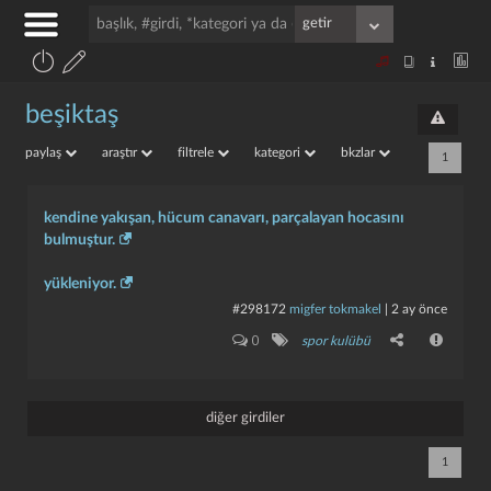
beşiktaş
paylaş
araştır
filtrele
kategori
bkzlar
1
kendine yakışan, hücum canavarı, parçalayan hocasını
bulmuştur.
yükleniyor.
#298172
migfer tokmakel
|
2 ay önce
0
spor kulübü
diğer girdiler
1