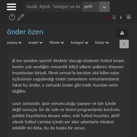
önder özen
paylaş
araştır
filtrele
kategori
bkzlar
1
jk'me yeniden sportif direktör olacağı söylenen futbol insanı.
benim çok sevdiğim romantik biliçli yılların yollarını döşeyen
insanlardan biriydi, fikret orman'la beraber akıl-bilim-sabır
üçlüsünün uygulandığı ender zamanların mimarlarındandı
fakat bu önder, o zamanki önder gibi midir, bundan emin
değilim.
uzun zamandır, spor yorumculuğu yapıyor ve işin içinde
değil sonuçta. bir de vole ve türevi programlarda konforlu
şekilde hayatlarına devam eden, eski futbol insanları, aktif
olarak futbol camiası içinde yer alan adamlarla rekabet
edebilir mi daha, bu da başka bir sorun.