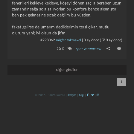
fenerlileri kekleye kekleye, köşeyi dönen saç'la beraber, uzun
zamandır sağa sola sallıyorlar. bu konfora bence alışmıştır;
ben pek gelmesine sıcak değilim bu yüzden.
fakat gelirse de umarım dediklerimin tersi çıkar, mutlu
olurum yani; iyi olsun da jk'm.
#298062
migfer tokmakel
|
3 ay önce
(
3 ay önce
)
0
spor yorumcusu
kapat
kaydet
diğer girdiler
1
© 2016 - 2024 kulzos |
iletişim
|
bilgi
|
|
|