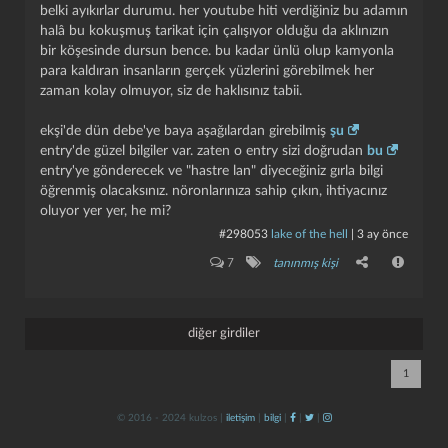
belki ayıkırlar durumu. her youtube hiti verdiğiniz bu adamın
halâ bu kokuşmuş tarikat için çalışıyor olduğu da aklınızın
bir köşesinde dursun bence. bu kadar ünlü olup kamyonla
para kaldıran insanların gerçek yüzlerini görebilmek her
zaman kolay olmuyor, siz de haklısınız tabii.
ekşi'de dün debe'ye baya aşağılardan girebilmiş
şu
entry'de güzel bilgiler var. zaten o entry sizi doğrudan
bu
entry'ye gönderecek ve "hastre lan" diyeceğiniz gırla bilgi
kapat
kaydet
öğrenmiş olacaksınız. nöronlarınıza sahip çıkın, ihtiyacınız
oluyor yer yer, he mi?
#298053
lake of the hell
|
3 ay önce
7
tanınmış kişi
diğer girdiler
1
© 2016 - 2024 kulzos |
iletişim
|
bilgi
|
|
|