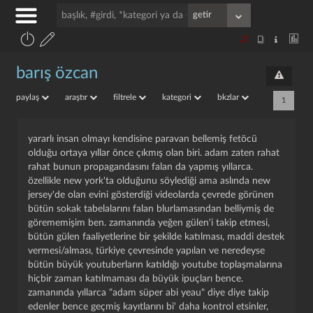
barış özcan
paylaş
araştır
filtrele
kategori
bkzlar
1
yararlı insan olmayı kendisine paravan bellemiş fetöcü
olduğu ortaya yıllar önce çıkmış olan biri. adam zaten rahat
rahat bunun propagandasını falan da yapmış yıllarca.
özellikle new york'ta olduğunu söylediği ama aslında new
jersey'de olan evini gösterdiği videolarda çevrede görünen
bütün sokak tabelalarını falan blurlamasından belliymiş de
görememişim ben. zamanında yeğen gülen'i takip etmesi,
bütün gülen faaliyetlerine bir şekilde katılması, maddi destek
vermesi/alması, türkiye çevresinde yapılan ve neredeyse
bütün büyük youtuberların katıldığı youtube toplaşmalarına
hiçbir zaman katılmaması da büyük ipuçları bence.
zamanında yıllarca "adam süper abi yeau" diye diye takip
edenler bence geçmiş kayıtlarını bi' daha kontrol etsinler,