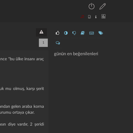
1
günün en beğenilenleri
ünce "bu ülke insanı araç
ruk mu olmuş, karşı şerit
kandan gelen araba korna
rumu ortaya çıkar.
sın diye vardır, 2 şeridi