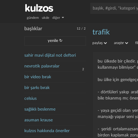
gündem
ukde
diğer
başlıklar
12
/
2
trafik
yenile ↻
paylaş
araştır
f
sahir mavi dijital not defteri
bu ülkede bir çiledir
nevrotik palavralar
kullanmayı bilmiyor"
2
bir video bırak
bu ülke için genelgeç
bir şarkı bırak
- dörtlüleri yakıp ar
bile tıkanmış mı; öne
celsius
sağlıklı beslenme
- yaya geçidi olan y
manyağı yapar seni ya
asuman krause
- şeridi ortalamazsan
kulzos hakkında öneriler
birden kaplamak zoru