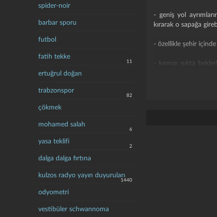
spider-noir
- geniş yol ayrımlar
barbar sporu
kırarak o sapağa gire
futbol
- özellikle şehir için
fatih tekke
11
- kırmızı ışıkta bekl
yeşil zaten gereksiz bir
ertuğrul doğan
trabzonspor
- trafikte uzun sür
82
noktalara burnunu sok
çökmek
- her türlü yol verme
mohamed salah
6
haklıdır.
yasa teklifi
2
- polisin de olduğu kır
dalga dalga fırtına
- emniyet şeridi boşsa
kulzos radyo yayın duyuruları
1440
- en önemlisi de, ta
odyometri
her yol senin, her koş
vestibüler schwannoma