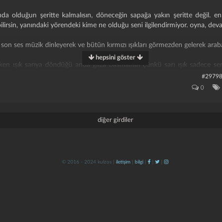
ında olduğun şeritte kalmalısın, döneceğin sapağa yakın şeritte değil. 
bilirsin, yanındaki yörendeki kime ne olduğu seni ilgilendirmiyor. oyna, dev
de son ses müzik dinleyerek ve bütün kırmızı ışıkları görmezden gelerek araba
hepsini göster
erken ışık sarıya döndüğü anda gaza basmalısın çünkü sarı ışık sadece se
 ayrıntıdır.
#2979
0
eler geçirmemek için her türlü boşluğu değerlendirmen, önündeki aracı
man gerekir. yoksa trafikte beklersin, aman ha.
diğer girdiler
 süreçlerinde en çok korna çalan, en çok el kol hareketi yapan ve tabii ki 
mızı ışıklarda kafana göre ilerleyebilir, ne polise ne ışığa dikkat edebilirsin.
© 2016 - 2024 kulzos |
iletişim
|
bilgi
|
|
|
, önündeki andavallar gibi beklemez, orayı kullanırsın.
bii ki araçtan inince yaya olduğunu hiçbir zaman düşünmemelisin çünkü s
ulda sen haklısındır.