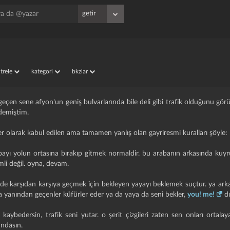
iltrele
kategori
bkzlar
. geçen sene afyon'un geniş bulvarlarında bile deli gibi trafik olduğunu gör
 demiştim.
er olarak kabul edilen ama tamamen yanlış olan gayriresmi kuralları şöyle:
abayı yolun ortasına bırakıp gitmek normaldir. bu arabanın arkasında kuy
mli değil. oyna, devam.
erde karşıdan karşıya geçmek için bekleyen yayayı beklemek suçtur. ya ar
 yanından geçenler küfürler eder ya da yaya da seni bekler,
you! me!
du
 kaybedersin, trafik seni yutar. o şerit çizgileri zaten sen onları ortalaya
ndasın.