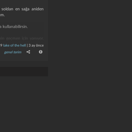
en soldan en sağa aniden
am.
 kullanabilirsin.
nin geçmen için yanıyor,
89
lake of the hell
|
3 ay önce
genel terim
n seni göremeyeceği kör
en çok bağıran kazanır ve
en araçsın, araç sensin,