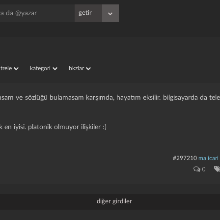
iltrele
kategori
bkzlar
yansam ve sözlüğü bulamasam karşımda, hayatım eksilir. bilgisayarda da tel
 en iyisi. platonik olmuyor ilişkiler :)
#297210
ma icari
0
diğer girdiler