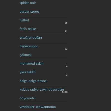
spider-noir
barbar sporu
futbol
36
fatih tekke
11
ertuğrul doğan
trabzonspor
82
çökmek
mohamed salah
6
yasa teklifi
2
dalga dalga fırtına
kulzos radyo yayın duyuruları
1440
odyometri
vestibüler schwannoma