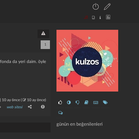
1
efonda da yeri daim. öyle
|
10 ay önce
(
10 ay önce
)
web sitesi
günün en beğenilenleri