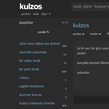
gündem
ukde
diğer
başlıklar
0
/
0
kulzos
yenile ↻
paylaş
araştır
f
sahir mavi dijital not defteri
104
iyi ki var. bir gün u
nevrotik palavralar
şeyler.
21
bir video bırak
karşılıklı kıymet bilmek
19
bir şarkı bırak
829
selamlar.
celsius
2
sağlıklı beslenme
3
asuman krause
2
kulzos hakkında öneriler
405