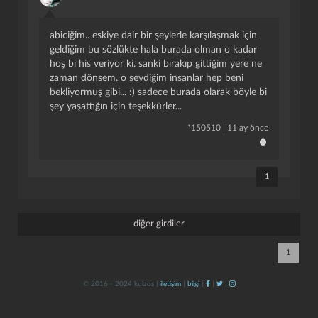
abiciğim.. eskiye dair bir şeylerle karşılaşmak için
geldiğim bu sözlükte hala burada olman o kadar
hoş bi his veriyor ki. sanki bırakıp gittiğim yere ne
zaman dönsem. o sevdiğim insanlar hep beni
bekliyormuş gibi... :) sadece burada olarak böyle bi
şey yaşattığın için teşekkürler...
kapat
kaydet
*
150510
|
11 ay önce
1
diğer girdiler
1
© 2016 - 2024 kulzos |
iletişim
|
bilgi
|
|
|