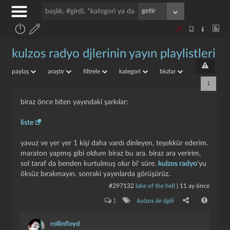
kulzos radyo djlerinin yayın playlistleri
paylaş
araştır
filtrele
kategori
bkzlar
1
biraz önce biten yayındaki şarkılar:
liste
yavuz ve yer yer 1 kişi daha vardı dinleyen, teşekkür ederim.
maraton yapmış gibi oldum biraz bu ara. biraz ara veririm,
sol taraf da benden kurtulmuş olur bi' süre.
kulzos radyo
'yu
öksüz bırakmayın. sonraki yayınlarda görüşürüz.
#297132
lake of the hell
|
11 ay önce
1
kulzos ile ilgili
rollinfloyd