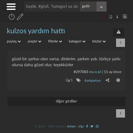
kulzos yardım hattı
paylaş
araştır
filtrele
kategori
bkzlar
1
güzel bir şarkısı olan varsa, dinlerim. şarkım yok. türkçe şarkı
olursa daha güzel olur, teşekkürler
#297083
ma icari
|
11 ay önce
5
kampanya
diğer girdiler
1
© 2016 - 2024 kulzos |
iletişim
|
bilgi
|
|
|