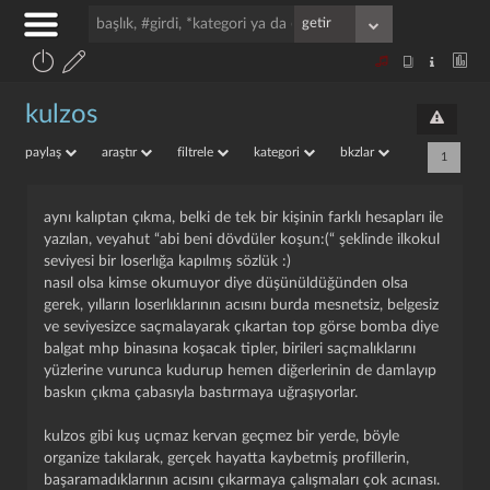
kulzos
paylaş
araştır
filtrele
kategori
bkzlar
1
aynı kalıptan çıkma, belki de tek bir kişinin farklı hesapları ile
yazılan, veyahut “abi beni dövdüler koşun:(“ şeklinde ilkokul
seviyesi bir loserlığa kapılmış sözlük :)
nasıl olsa kimse okumuyor diye düşünüldüğünden olsa
gerek, yılların loserlıklarının acısını burda mesnetsiz, belgesiz
ve seviyesizce saçmalayarak çıkartan top görse bomba diye
balgat mhp binasına koşacak tipler, birileri saçmalıklarını
yüzlerine vurunca kudurup hemen diğerlerinin de damlayıp
baskın çıkma çabasıyla bastırmaya uğraşıyorlar.
kulzos gibi kuş uçmaz kervan geçmez bir yerde, böyle
organize takılarak, gerçek hayatta kaybetmiş profillerin,
başaramadıklarının acısını çıkarmaya çalışmaları çok acınası.