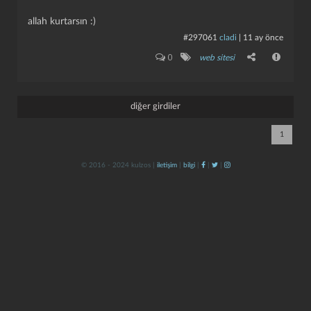
allah kurtarsın :)
#297061
cladi
|
11 ay önce
0
web sitesi
diğer girdiler
kapat
kaydet
1
© 2016 - 2024 kulzos |
iletişim
|
bilgi
|
|
|