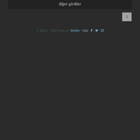
diğer girdiler
1
© 2016 - 2024 kulzos |
iletişim
|
bilgi
|
|
|
kapat
kaydet