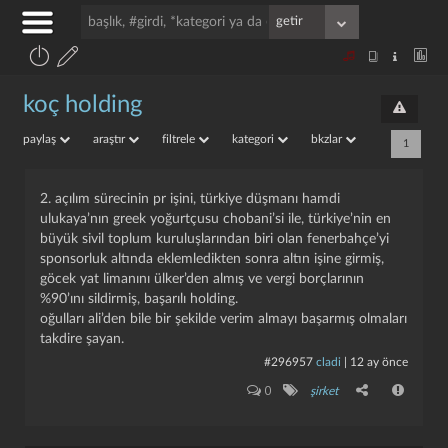
koç holding
paylaş
araştır
filtrele
kategori
bkzlar
1
2. açılım sürecinin pr işini, türkiye düşmanı hamdi
ulukaya’nın greek yoğurtçusu chobani’si ile, türkiye’nin en
büyük sivil toplum kuruluşlarından biri olan fenerbahçe’yi
sponsorluk altında eklemledikten sonra altın işine girmiş,
göcek yat limanını ülker’den almış ve vergi borçlarının
%90’ını sildirmiş, başarılı holding.
oğulları ali’den bile bir şekilde verim almayı başarmış olmaları
takdire şayan.
#296957
cladi
|
12 ay önce
0
şirket