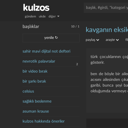
gündem
ukde
diğer
başlıklar
10
/
1
kavganın eksi
yenile ↻
paylaş
araştır
f
sahir mavi dijital not defteri
türk çocuklarının ç
nevrotik palavralar
gösterir.
2
bir video bırak
ben de böyle bir ail
acısını ailesinden çı
bir şarkı bırak
garibi, bunca şeyi b
olduğumda vermeye ça
celsius
sağlıklı beslenme
asuman krause
kulzos hakkında öneriler