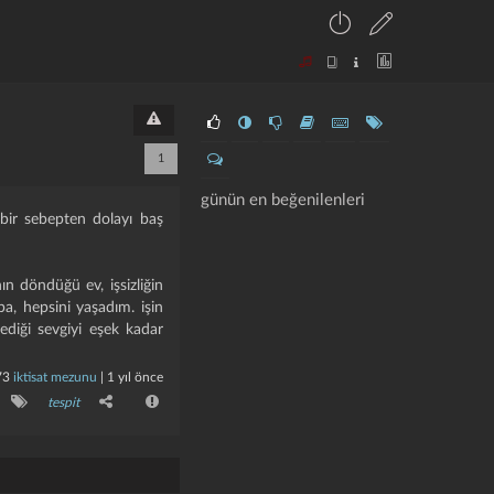
1
günün en beğenilenleri
bir sebepten dolayı baş
n döndüğü ev, işsizliğin
a, hepsini yaşadım. i̇şin
ediği sevgiyi eşek kadar
73
iktisat mezunu
|
1 yıl önce
tespit