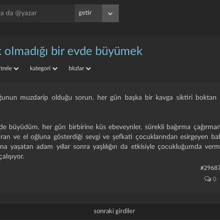
k olmadığı bir evde büyümek
iltrele
kategori
bkzlar
oğunun muzdarip olduğu sorun. her gün başka bir kavga siktiri boktan 
ede büyüdüm. her gün birbirine küs ebeveynler, sürekli bağırma çağırmanı
karan ve el oğluna gösterdiği sevgi ve şefkati çocuklarından esirgeyen bab
ana yaşatan adam yıllar sonra yaşlılığın da etkisiyle çocukluğumda verm
lışıyor.
#2968
0
sonraki girdiler