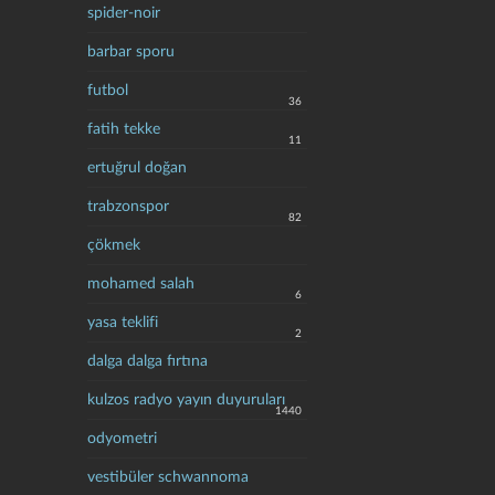
spider-noir
barbar sporu
futbol
36
fatih tekke
11
ertuğrul doğan
trabzonspor
82
çökmek
mohamed salah
6
yasa teklifi
2
dalga dalga fırtına
kulzos radyo yayın duyuruları
1440
odyometri
vestibüler schwannoma