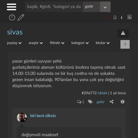
sivas
paylaş
araştır
filtrele
kategori
bkzlar
1
pazar günleri uyuyan şehir.
gurbetçilerimiz alaman kültürünü bozkıra taşımış olmalı. saat
14.00-15.00 sularında ne bir kuş cıvıltısı ne de sokakta
gezen insan kalabalığı. 90'lardan bu yana çok şey değiştiğini
düşünmek istiyorum.
#296772
iskiski
|
1 yıl önce
1
şehir
biri beni silksin
değişmedi maalesef.