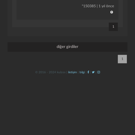
*
150385
|
1 yıl önce
1
diğer girdiler
kapat
kaydet
1
© 2016 - 2024 kulzos |
iletişim
|
bilgi
|
|
|