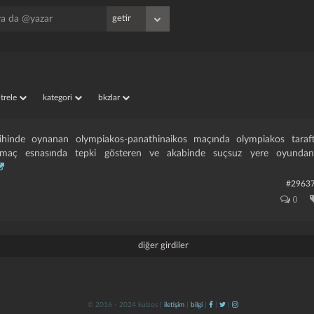
iltrele
kategori
bkzlar
hinde oynanan olympiakos-panathinaikos maçında olympiakos tarafta
maç esnasında tepki gösteren ve akabinde suçsuz yere oyundan 
#2963
0
diğer girdiler
© 2016 - 2024 kulzos |
iletişim
|
bilgi
|
|
|