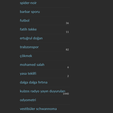
spider-noir
barbar sporu
futbol
36
fatih tekke
11
ertuğrul doğan
trabzonspor
82
çökmek
mohamed salah
6
yasa teklifi
2
dalga dalga fırtına
kulzos radyo yayın duyuruları
1440
odyometri
vestibüler schwannoma