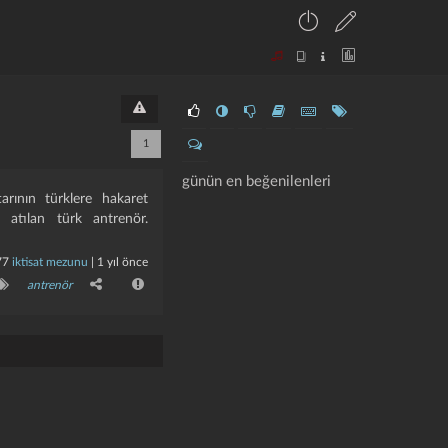
1
günün en beğenilenleri
rının türklere hakaret
atılan türk antrenör.
77
iktisat mezunu
|
1 yıl önce
antrenör