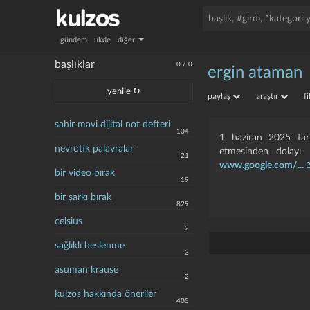
gündem
ukde
diğer
başlıklar
0
/
0
ergin ataman
yenile ↻
paylaş
araştır
f
sahir mavi dijital not defteri
104
1 haziran 2025 tari
nevrotik palavralar
etmesinden dolayı 
21
www.google.com/...
bir video bırak
19
bir şarkı bırak
829
celsius
2
sağlıklı beslenme
3
asuman krause
2
kulzos hakkında öneriler
405