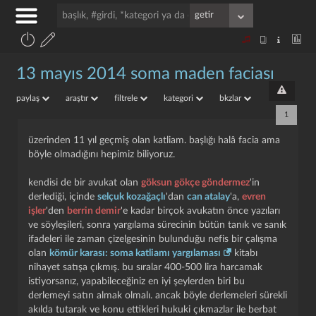
13 mayıs 2014 soma maden faciası
paylaş
araştır
filtrele
kategori
bkzlar
1
üzerinden 11 yıl geçmiş olan katliam. başlığı halâ facia ama
böyle olmadığını hepimiz biliyoruz.
kendisi de bir avukat olan
göksun gökçe göndermez
'in
derlediği, içinde
selçuk kozağaçlı
'dan
can atalay
'a,
evren
işler
'den
berrin demir
'e kadar birçok avukatın önce yazıları
ve söyleşileri, sonra yargılama sürecinin bütün tanık ve sanık
ifadeleri ile zaman çizelgesinin bulunduğu nefis bir çalışma
olan
kömür karası: soma katliamı yargılaması
kitabı
nihayet satışa çıkmış. bu sıralar 400-500 lira harcamak
istiyorsanız, yapabileceğiniz en iyi şeylerden biri bu
derlemeyi satın almak olmalı. ancak böyle derlemeleri sürekli
akılda tutarak ve konu ettikleri hukuki çıkmazlar ile berbat