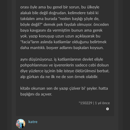
orası öyle ama bu genel bir sorun, bu ülkeyle
alakalı bile değil doğrudan. kelimelere tabii ki
takılalım ama burada "neden başlığı şöyle de,
böyle değil?" demek pek faydalı olmuyor. önceden
baya kavgasını da vermiştim bunun ama gerek
yok. yazıp konuşup uzun uzun açıklayarak bu
"facia"ların aslında katliamlar olduğunu belirtmek
daha mantıklı. boşver adlarını başkaları koysun.
aynı düşünüyoruz. iş katliamlarının devlet eliyle
pohpohlanması ve işverenlerin sadece cebi dolsun
diye yüzlerce işçinin bile isteye öldürülmesi berbat.
alp gürkan da ne ilk ne de son örnek olabilir.
kapat
kaydet
kitabı okursan sen de yazıp çiziver bi' şeyler. hatta
başlığını da açıver.
*
150229
|
1 yıl önce
katre