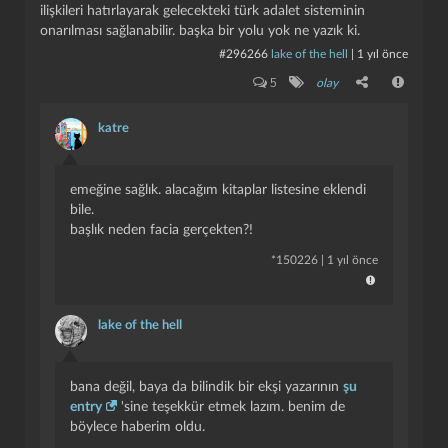
ilişkileri hatırlayarak gelecekteki türk adalet sisteminin
onarılması sağlanabilir. başka bir yolu yok ne yazık ki.
#296266
lake of the hell
|
1 yıl önce
5
olay
katre
emeğine sağlık. alacağım kitaplar listesine eklendi
bile.
başlık neden facia gerçekten?!
*
150226
|
1 yıl önce
lake of the hell
bana değil, baya da bilindik bir ekşi yazarının
şu
entry
'sine teşekkür etmek lazım. benim de
böylece haberim oldu.