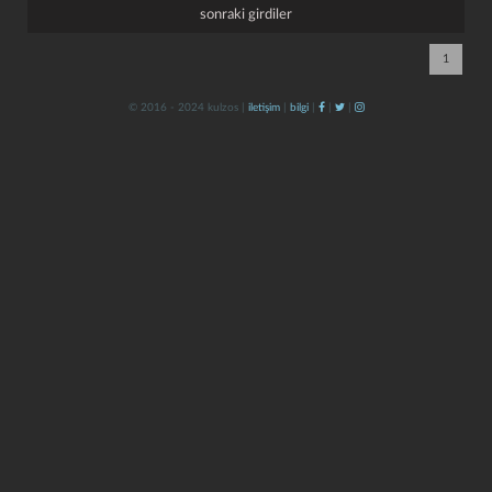
sonraki girdiler
1
© 2016 - 2024 kulzos |
iletişim
|
bilgi
|
|
|
kapat
kaydet