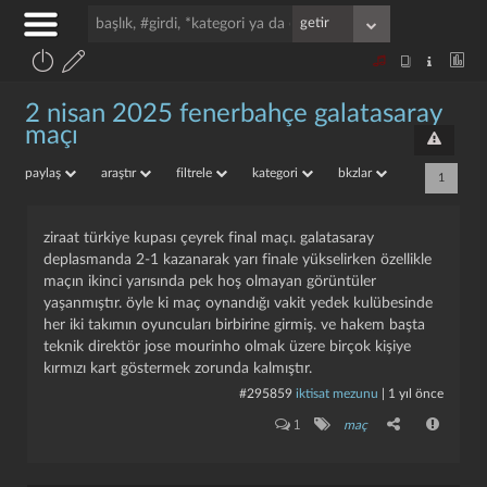
2 nisan 2025 fenerbahçe galatasaray
maçı
paylaş
araştır
filtrele
kategori
bkzlar
1
ziraat türkiye kupası çeyrek final maçı. galatasaray
deplasmanda 2-1 kazanarak yarı finale yükselirken özellikle
maçın ikinci yarısında pek hoş olmayan görüntüler
yaşanmıştır. öyle ki maç oynandığı vakit yedek kulübesinde
her iki takımın oyuncuları birbirine girmiş. ve hakem başta
teknik direktör jose mourinho olmak üzere birçok kişiye
kırmızı kart göstermek zorunda kalmıştır.
#295859
iktisat mezunu
|
1 yıl önce
1
maç